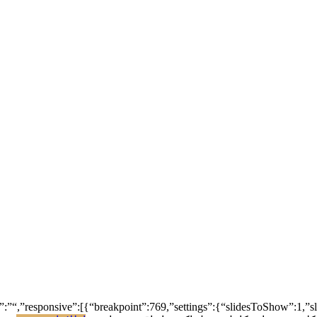
ow”:”“,”responsive”:[{“breakpoint”:769,”settings”:{“slidesToShow”:1,”