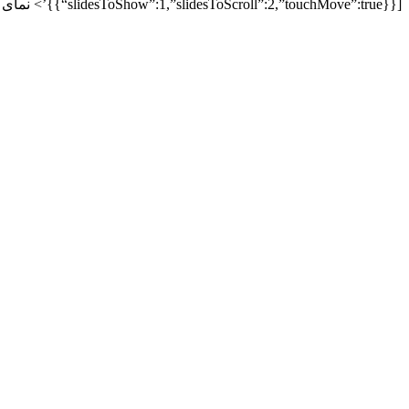
{“slidesToShow”:1,”slidesToScroll”:2,”touchMove”:true}}]}’> نمای کلی توضیحات کامل _ هتل اکسترا واقع در نمای ...