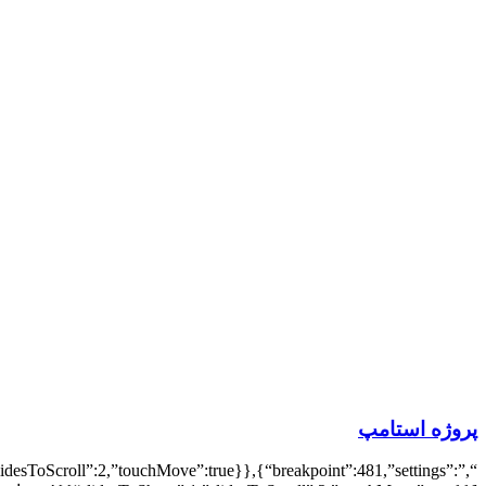
پروژه استامپ
slidesToScroll”:2,”touchMove”:true}},{“breakpoint”:481,”settings”: